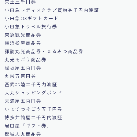
京王三千円券
小田急レディスクラブ買物券千円内渡証
小田急OXギフトカード
小田急トラベル旅行券
東急観光商品券
横浜松屋商品券
諏訪丸光商品券・まるみつ商品券
丸光そごう商品券
松坂屋五百円券
丸栄五百円券
西武北陸二千円内渡証
大丸ショッピングボンド
天満屋五百円券
いよてつそごう五千円券
博多井筒屋二千円内渡証
岩田屋「ギフト券」
都城大丸商品券