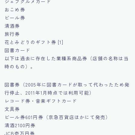
ジェフグルメカード
おこめ券
ビール券
清酒券
旅行券
花とみどりのギフト券 [1]
図書カード
以下は過去に存在した業種系商品券（店舗の名称は当
時のもの）。
図書券（2005年に図書カードが取って代わったため発
行停止、2011年1月時点では利用可能）
レコード券・音楽ギフトカード
文具券
ビール券601円券（京急百貨店ほかにて発売）
清酒2100円券
JCB壱万円券