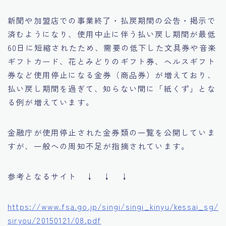
新聞や加盟店での事業終了・払戻期間の公告・掲示で
済むようになり、使用中止に伴う払い戻し期間が最低
60日に短縮されたため、需要の低下した文具券や音楽
ギフトカード、花とみどりのギフト券、ヘルスギフト
券など使用停止になる金券（商品券）が増えており、
払い戻し期間を過ぎて、知らない間に「紙くず」とな
る例が増えています。
金融庁が使用停止された金券類の一覧を公開していま
すが、一般への周知不足が指摘されています。
参考となるサイト ↓ ↓ ↓
https://www.fsa.go.jp/singi/singi_kinyu/kessai_sg/
siryou/20150121/08.pdf