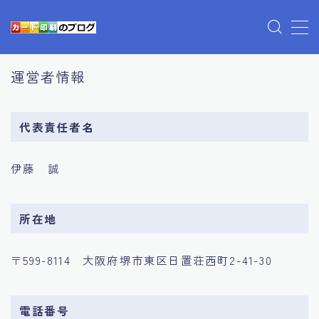
プライバシーポリシー
運営者情報
利用規約／特定商取引法に基づく表記
有料記事の決済完了ページ
運営者情報
代表責任者名
伊藤 誠
所在地
〒599-8114 大阪府堺市東区日置荘西町2-41-30
電話番号