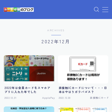
プライバシーポリシー
ARCHIVES
利用規約／特定商取引法に基づく表記
有料記事の決済完了ページ
2022年12月
運営者情報
非接触ICカードについて・・・日
2022年は会員カードをスマホア
本はやはりガラパゴス？
プリに入れた年でした
2022.12.31
ApplePay
2022.12.30
非接触ICカード