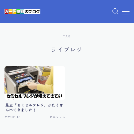
プライバシーポリシー
TAG
利用規約／特定商取引法に基づく表記
有料記事の決済完了ページ
ライブレジ
運営者情報
最近「セミセルフレジ」がたくさ
ん出てきました！
2023.01.17
セルフレジ